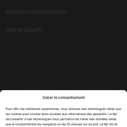
1201 Genève
+41 58 307 00 00
info@bfp.ch
BONNEFOUSPARTNERS
Avenue du Général-Guisan 4
1800 Vevey
+41 58 307 00 00
NOTRE ÉQUIPE
Gartenstrasse 6
6300 Zoug
Gérer le consentement
Pour offrir les meilleures expériences, nous utilisons des technologies telles que
les cookies pour stocker et/ou accéder aux informations des appareils. Le fait
de consentir à ces technologies nous permettra de traiter des données telles
que le comportement de navigation ou les ID uniques sur ce site. Le fait de ne