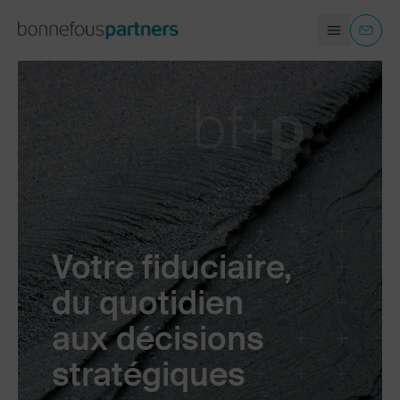
ENTREPRISES ET ORGANISATIONS
FR
CONTACT
PARTICULIERS
A PROPOS
Votre fiduciaire,
FAQ
du quotidien
aux décisions
stratégiques