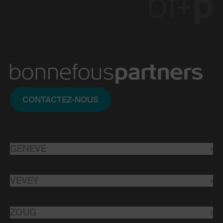
CONTACTEZ-NOUS
GENEVE
info@bfp.ch
VEVEY
+41 58 307 00 00
info@bfp.ch
ZOUG
Rue du Cendrier 24